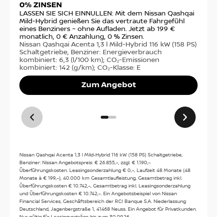
0% ZINSEN
Ste
Schlachthofstr. 43
fin
LASSEN SIE SICH EINNULLEN: Mit dem Nissan Qashqai
99085
Erfurt
€ m
Mild-Hybrid genießen Sie das vertraute Fahrgefühl
sta
eines Benziners – ohne Aufladen. Jetzt ab 199 €
Nis
monatlich, 0 € Anzahlung, 0 % Zinsen.
Anfahrt
PS)
Nissan Qashqai Acenta 1,3 l Mild-Hybrid 116 kW (158 PS)
14,
Schaltgetriebe, Benziner: Energieverbrauch
(g/
kombiniert: 6,3 (l/100 km); CO₂-Emissionen
kombiniert: 142 (g/km); CO₂-Klasse: E
Kontakt
Zum Angebot
Tel:
03612620780
Kontakt
Nissan Qashqai Acenta 1,3 l Mild-Hybrid 116 kW (158 PS) Schaltgetriebe,
Öffnungszeiten
Benziner: Nissan Angebotspreis: € 26.855,–, zzgl. € 1.190,–
Überführungskosten. Leasingsonderzahlung € 0,–, Laufzeit 48 Monate (48
Verkauf
:
Monate à € 199,–), 40.000 km Gesamtlaufleistung, Gesamtbetrag inkl.
Überführungskosten € 10.742,–, Gesamtbetrag inkl. Leasingsonderzahlung
Heute: 09:00 - 18:00
und Überführungskosten € 10.742,–. Ein Angebotsbeispiel von Nissan
Financial Services, Geschäftsbereich der RCI Banque S.A. Niederlassung
Mo:
09:00 - 18:00
Deutschland, Jagenbergstraße 1, 41468 Neuss. Ein Angebot für Privatkunden.
Service
:
Di:
09:00 - 18:00
Nur gültig für Leasingverträge bis zum 30.09.26.